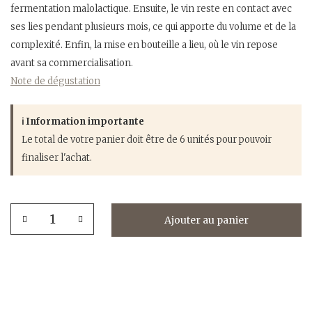
fermentation malolactique. Ensuite, le vin reste en contact avec
ses lies pendant plusieurs mois, ce qui apporte du volume et de la
complexité. Enfin, la mise en bouteille a lieu, où le vin repose
avant sa commercialisation.
Note de dégustation
ℹ Information importante
Le total de votre panier doit être de 6 unités pour pouvoir
finaliser l'achat.
quantité
Ajouter au panier
de
Torralbenc
Rouge
2022