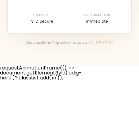
PAIEMENT
CONFIRMATION
3-D Secure
Immédiate
Des questions ? Appelez-nous au
+34 971 377 211
requestAnimationFrame(() =>
document.getElementById('adig-
hero')?.classList.add('in'));
© 2018 Torralbenc Vell S.L.
Avis légal