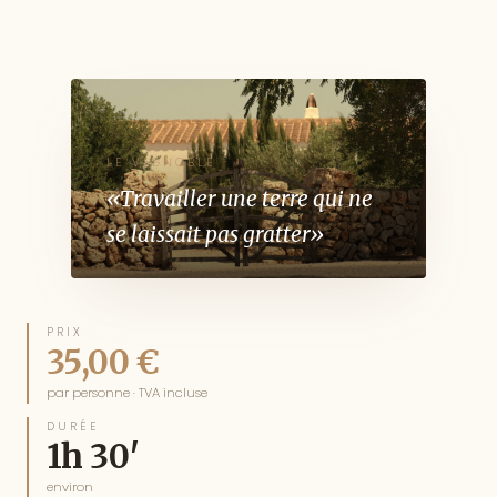
LE VIGNOBLE
«Travailler une terre qui ne
se laissait pas gratter»
PRIX
35,00 €
par personne · TVA incluse
DURÉE
1h 30′
environ