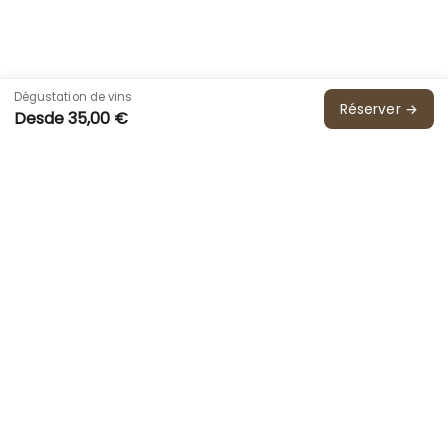
Politique de privacité
Politique relative aux cookies
Engagement environnemental
Dégustation de vins
Réserver →
Desde 35,00 €