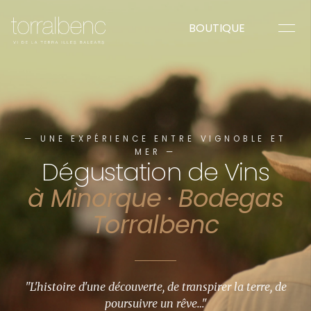
BOUTIQUE
— UNE EXPÉRIENCE ENTRE VIGNOBLE ET
MER —
Dégustation de Vins
à Minorque · Bodegas
Torralbenc
"L'histoire d'une découverte, de transpirer la terre, de
poursuivre un rêve…"